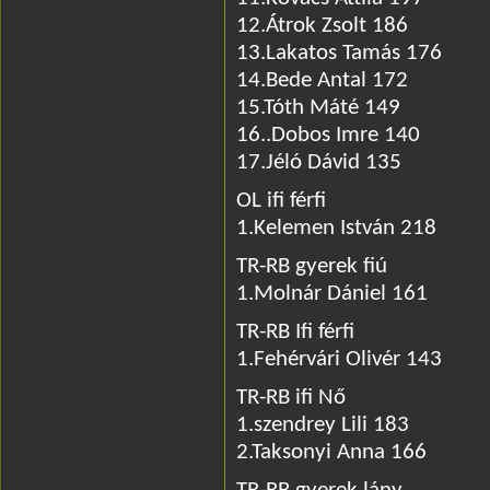
12.Átrok Zsolt 186
13.Lakatos Tamás 176
14.Bede Antal 172
15.Tóth Máté 149
16..Dobos Imre 140
17.Jéló Dávid 135
OL ifi férfi
1.Kelemen István 218
TR-RB gyerek fiú
1.Molnár Dániel 161
TR-RB Ifi férfi
1.Fehérvári Olivér 143
TR-RB ifi Nő
1.szendrey Lili 183
2.Taksonyi Anna 166