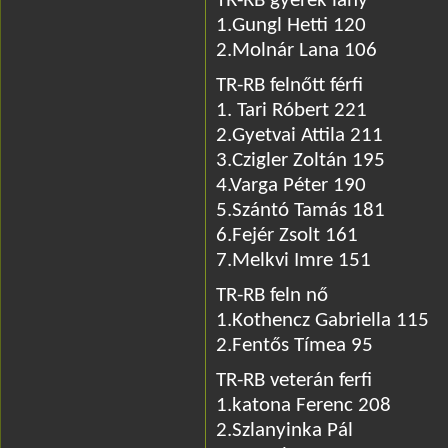
TR-RB gyerek lány
1.Gungl Hetti 120
2.Molnár Lana 106
TR-RB felnőtt férfi
1. Tari Róbert 221
2.Gyetvai Attila 211
3.Czigler Zoltán 195
4.Varga Péter 190
5.Szántó Tamás 181
6.Fejér Zsolt 161
7.Melkvi Imre 151
TR-RB feln nő
1.Kothencz Gabriella 115
2.Fentős Tímea 95
TR-RB veterán ferfi
1.katona Ferenc 208
2.Szlanyinka Pál