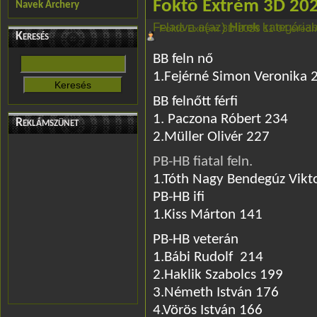
Foktő Extrém 3D 20
Navek Archery
Feladva a(az)
Hirek
kategóriab
Foktő Extrém 3D 2023 11 04 ered
Keresés
BB feln nő
1.Fejérné Simon Veronika 
BB felnőtt férfi
1. Paczona Róbert 234
Reklámszünet
2.Müller Olivér 227
PB-HB fiatal feln.
1.Tóth Nagy Bendegúz Vikt
PB-HB ifi
1.Kiss Márton 141
PB-HB veterán
1.Bábi Rudolf 214
2.Haklik Szabolcs 199
3.Németh István 176
4.Vörös István 166