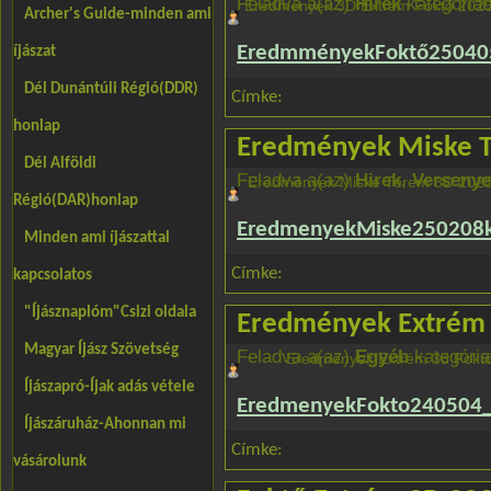
Feladva a(az)
Hirek
kategóriaba
Eredmények 3D Extrém Foktő 2025
Archer's Guide-minden ami
EredmményekFoktő25040
íjászat
Dél Dunántúli Régió(DDR)
Címke:
honlap
Eredmények Miske T
Dél Alföldi
Feladva a(az)
Hirek
,
Versenye
Eredmények Miske Terem 3D 2025
Régió(DAR)honlap
EredmenyekMiske250208
Minden ami íjászattal
Címke:
kapcsolatos
"Íjásznaplóm"Csizi oldala
Eredmények Extrém 
Magyar Íjász Szövetség
Feladva a(az)
Egyéb
kategória
Eredmények Extrém 3d Foktő
Íjászapró-Íjak adás vétele
EredmenyekFokto240504_t
Íjászáruház-Ahonnan mi
Címke:
vásárolunk