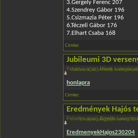
3.Gergely Ferenc 207
4.Szendrey Gábor 196
5.Csizmazia Péter 196
6.Téczeli Gábor 176
7.Elhart Csaba 168
Címke:
Jubileumi 3D verse
Feladva a(az)
Hirek
kategóriab
Jubileumi 3D verseny eredmények
honlapra
Címke:
Eredmények Hajós t
Feladva a(az)
Egyéb
kategóriab
Eredmények Hajós terem 3D 
EredmenyekHajos230204