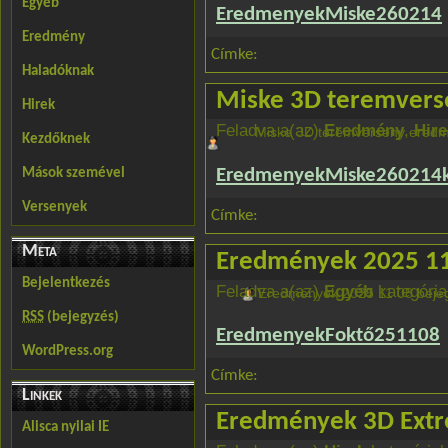
Egyéb
EredmenyekMiske260214
Eredmény
Címke:
Haladóknak
Miske 3D teremvers
Hirek
Feladva a(az)
Eredmény
,
Hire
Miske 3D teremverseny eredm
Kezdőknek
EredmenyekMiske260214k
Mások szemével
Versenyek
Címke:
Meta
Eredmények 2025 1
Bejelentkezés
Feladva a(az)
Egyéb
kategória
Eredmények 2025 11 08 beje
RSS
(bejegyzés)
EredmenyekFoktő251108
WordPress.org
Címke:
Linkek
Eredmények 3D Extr
Alisca nyilai IE