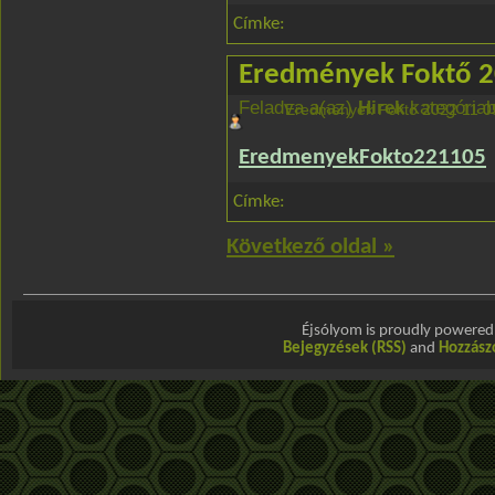
Címke:
Eredmények Foktő 2
Feladva a(az)
Hirek
kategóriab
Eredmények Foktő 2022 11 0
EredmenyekFokto221105
Címke:
Következő oldal »
Éjsólyom is proudly powere
Bejegyzések (RSS)
and
Hozzász