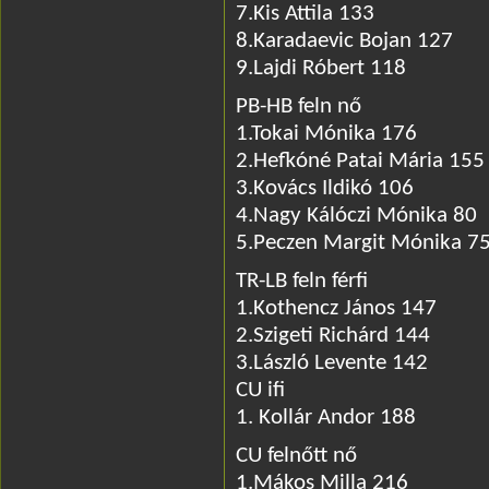
7.Kis Attila 133
8.Karadaevic Bojan 127
9.Lajdi Róbert 118
PB-HB feln nő
1.Tokai Mónika 176
2.Hefkóné Patai Mária 155
3.Kovács Ildikó 106
4.Nagy Kálóczi Mónika 80
5.Peczen Margit Mónika 7
TR-LB feln férfi
1.Kothencz János 147
2.Szigeti Richárd 144
3.László Levente 142
CU ifi
1. Kollár Andor 188
CU felnőtt nő
1.Mákos Milla 216