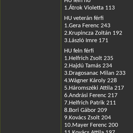
HU feln nő
1.Átrok Violetta 113
HU veterán férfi
1.Gera Ferenc 243
2.Krupincza Zoltán 192
3.László Imre 171
HU feln férfi
1.Helfrich Zsolt 235
2.Hajdú Tamás 234
3.Dragosanac Milan 233
4.Wágner Károly 228
5.Háromszéki Attila 217
6.Andrási Ferenc 217
7.Helfrich Patrik 211
8.Bori Gábor 209
9.Kovács Zsolt 204
10.Mayer Ferenc 200
11.Kovács Attila 197