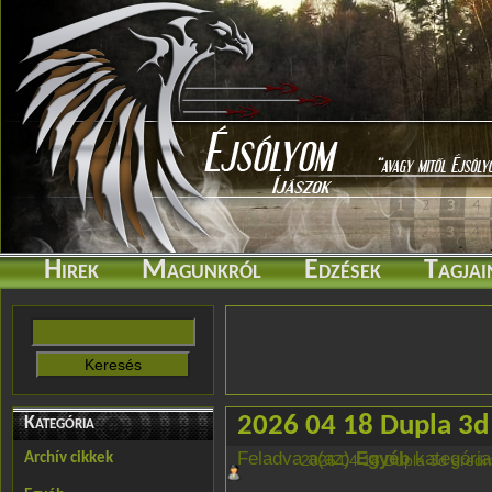
Hirek
Magunkról
Edzések
Tagjai
2026 04 18 Dupla 3
Kategória
Feladva a(az)
Egyéb
kategóriab
Archív cikkek
2026 04 18 Dupla 3d ered